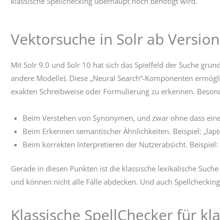
klassische Spellchecking überhaupt noch benötigt wird.
Vektorsuche in Solr ab Version
Mit Solr 9.0 und Solr 10 hat sich das Spielfeld der Suche gru
andere Modelle). Diese „Neural Search“-Komponenten ermöglic
exakten Schreibweise oder Formulierung zu erkennen. Besonde
Beim Verstehen von Synonymen, und zwar ohne dass eine hä
Beim Erkennen semantischer Ähnlichkeiten. Beispiel: „lapt
Beim korrekten Interpretieren der Nutzerabsicht. Beispiel: 
Gerade in diesen Punkten ist die klassische lexikalische Suc
und können nicht alle Fälle abdecken. Und auch Spellchecking 
Klassische SpellChecker für kl