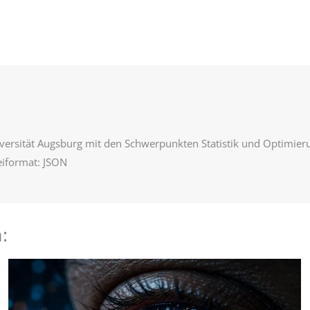
iversität Augsburg mit den Schwerpunkten Statistik und Optimierun
teiformat: JSON
: