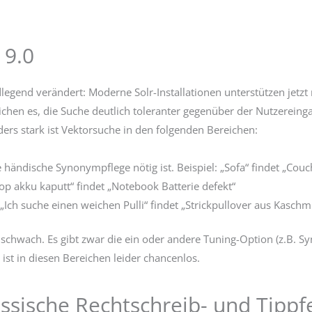
 9.0
ndlegend verändert: Moderne Solr-Installationen unterstützen jet
hen es, die Suche deutlich toleranter gegenüber der Nutzereinga
rs stark ist Vektorsuche in den folgenden Bereichen:
ndische Synonympflege nötig ist. Beispiel: „Sofa“ findet „Couc
op akku kaputt“ findet „Notebook Batterie defekt“
„Ich suche einen weichen Pulli“ findet „Strickpullover aus Kaschm
he schwach. Es gibt zwar die ein oder andere Tuning-Option (z.B
ist in diesen Bereichen leider chancenlos.
assische Rechtschreib- und Tippf