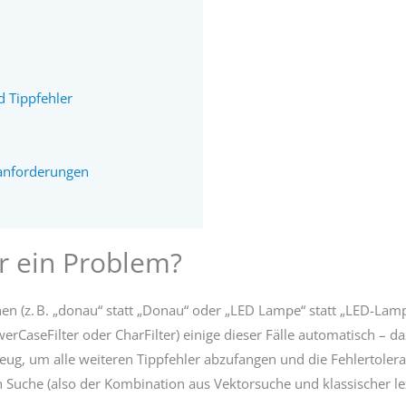
d Tippfehler
manforderungen
lr ein Problem?
n (z. B. „donau“ statt „Donau“ oder „LED Lampe“ statt „LED-Lampe
werCaseFilter oder CharFilter) einige dieser Fälle automatisch –
ug, um alle weiteren Tippfehler abzufangen und die Fehlertole
uche (also der Kombination aus Vektorsuche und klassischer lexika