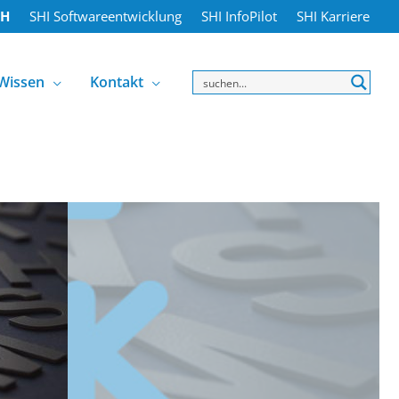
bH
SHI Softwareentwicklung
SHI InfoPilot
SHI Karriere
Wissen
Kontakt