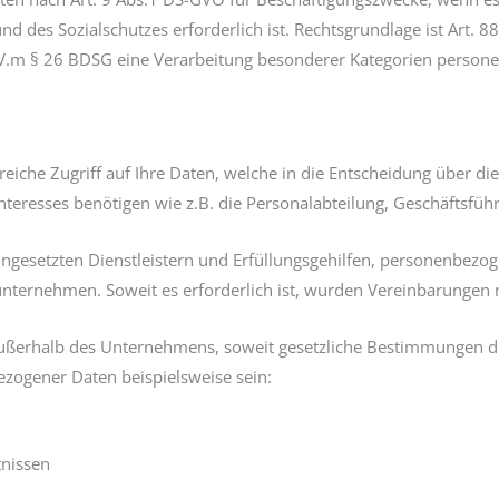
 und des Sozialschutzes erforderlich ist. Rechtsgrundlage ist Art.
O i.V.m § 26 BDSG eine Verarbeitung besonderer Kategorien perso
che Zugriff auf Ihre Daten, welche in die Entscheidung über di
teresses benötigen wie z.B. die Personalabteilung, Geschäftsfüh
setzten Dienstleistern und Erfüllungsgehilfen, personenbezogen
ngsunternehmen. Soweit es erforderlich ist, wurden Vereinbarunge
ßerhalb des Unternehmens, soweit gesetzliche Bestimmungen dies
ogener Daten beispielsweise sein:
tnissen