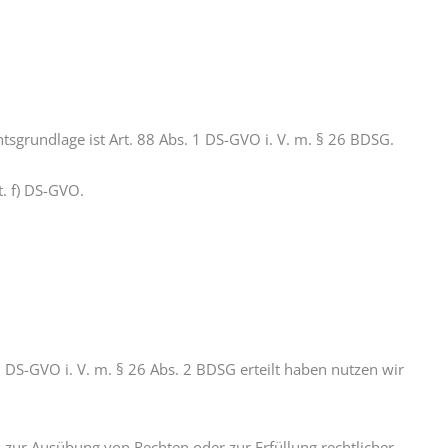
sgrundlage ist Art. 88 Abs. 1 DS-GVO i. V. m. § 26 BDSG.
t. f) DS-GVO.
1 DS-GVO i. V. m. § 26 Abs. 2 BDSG erteilt haben nutzen wir
zur Ausübung von Rechten oder zur Erfüllung rechtlicher