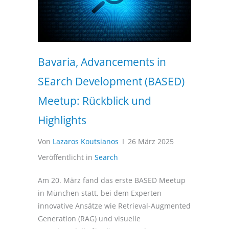
Bavaria, Advancements in
SEarch Development (BASED)
Meetup: Rückblick und
Highlights
Von
Lazaros Koutsianos
I
26 März 2025
Veröffentlicht in
Search
Am 20. März fand das erste BASED Meetup
in München statt, bei dem Experten
innovative Ansätze wie Retrieval-Augmented
Generation (RAG) und visuelle