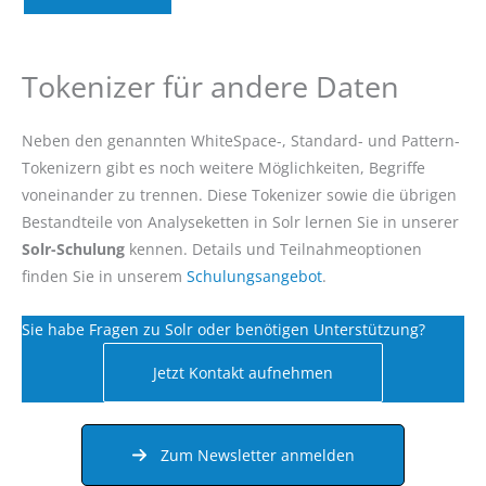
Tokenizer für andere Daten
Neben den genannten WhiteSpace-, Standard- und Pattern-
Tokenizern gibt es noch weitere Möglichkeiten, Begriffe
voneinander zu trennen. Diese Tokenizer sowie die übrigen
Bestandteile von Analyseketten in Solr lernen Sie in unserer
Solr-Schulung
kennen. Details und Teilnahmeoptionen
finden Sie in unserem
Schulungsangebot
.
Sie habe Fragen zu Solr oder benötigen Unterstützung?
Jetzt Kontakt aufnehmen
Zum Newsletter anmelden