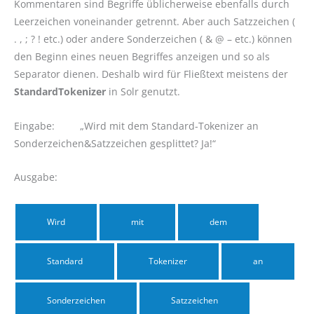
Kommentaren sind Begriffe üblicherweise ebenfalls durch
Leerzeichen voneinander getrennt. Aber auch Satzzeichen (
. , ; ? ! etc.) oder andere Sonderzeichen ( & @ – etc.) können
den Beginn eines neuen Begriffes anzeigen und so als
Separator dienen. Deshalb wird für Fließtext meistens der
StandardTokenizer
in Solr genutzt.
Eingabe: „Wird mit dem Standard-Tokenizer an
Sonderzeichen&Satzzeichen gesplittet? Ja!“
Ausgabe:
Wird
mit
dem
Standard
Tokenizer
an
Sonderzeichen
Satzzeichen