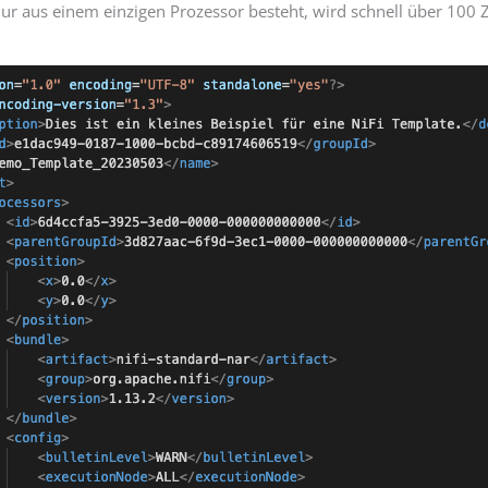
nur aus einem einzigen Prozessor besteht, wird schnell über 100 Z