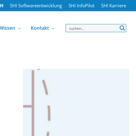
bH
SHI Softwareentwicklung
SHI InfoPilot
SHI Karriere
Wissen
Kontakt