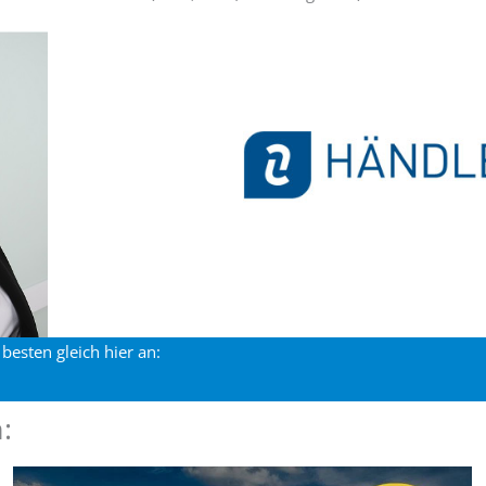
besten gleich hier an:
: