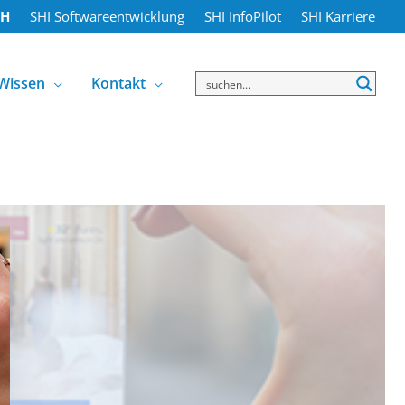
bH
SHI Softwareentwicklung
SHI InfoPilot
SHI Karriere
Wissen
Kontakt