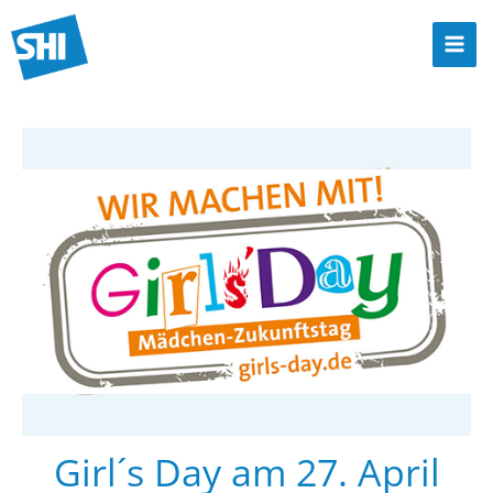
Zum
Inhalt
Mai
springen
Men
Girl´s Day am 27. April