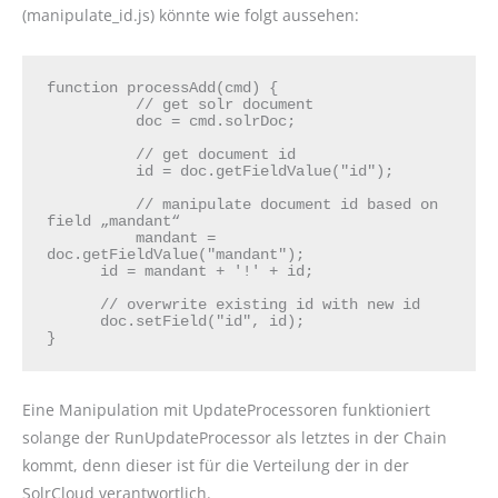
(manipulate_id.js) könnte wie folgt aussehen:
function processAdd(cmd) {

          // get solr document

          doc = cmd.solrDoc;

          // get document id

          id = doc.getFieldValue("id");

          // manipulate document id based on 
field „mandant“

          mandant = 
doc.getFieldValue("mandant");

      id = mandant + '!' + id;

      // overwrite existing id with new id

      doc.setField("id", id);

}
Eine Manipulation mit UpdateProcessoren funktioniert
solange der RunUpdateProcessor als letztes in der Chain
kommt, denn dieser ist für die Verteilung der in der
SolrCloud verantwortlich.