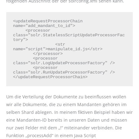
folgenden Ausschnitt der der solrconfig.xml sehen kann.
<updateRequestProcessorChain 
name="add_mandant_to_id">

     <processor 
class="solr.StatelessScriptUpdateProcessorFac
tory">

                 <str 
name="script">manipulate_id.js</str>

        </processor>

        <processor 
class="solr.LogUpdateProcessorFactory" />

        <processor 
class="solr.RunUpdateProcessorFactory" />

</updateRequestProcessorChain>
Um die Verteilung der Dokumente zu beeinflussen wollen
wir alle Dokumente, die zu einem Mandanten gehören im
selben Shard ablegen. In meinem fiktiven Beispiel haben wir
eine Mandanten-ID bereits in unseren Daten und müssen
nur zwei Felder mit dem „!“ miteinander verbinden. Die
Funktion „processAdd“ in einem Java Script