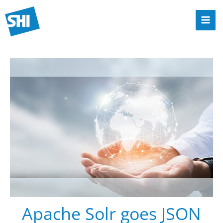
Zum
Inhalt
Mai
springen
Men
Apache Solr goes JSON