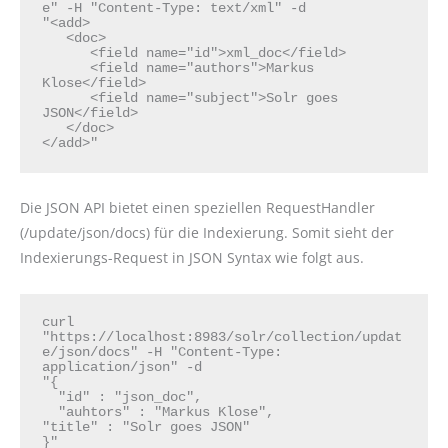
e" -H "Content-Type: text/xml" -d

"<add>

   <doc>

      <field name="id">xml_doc</field>

      <field name="authors">Markus 
Klose</field>

      <field name="subject">Solr goes 
JSON</field>

   </doc>

</add>"
Die JSON API bietet einen speziellen RequestHandler
(/update/json/docs) für die Indexierung. Somit sieht der
Indexierungs-Request in JSON Syntax wie folgt aus.
curl 
"https://localhost:8983/solr/collection/updat
e/json/docs" -H "Content-Type: 
application/json" -d

"{

  "id" : "json_doc",

  "auhtors" : "Markus Klose",

"title" : "Solr goes JSON"

}"